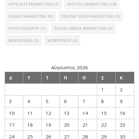
AFFILIATE MARKETING
(1)
DIGITAL MARKETING
(10)
E-MAIL MARKETING
(5)
ONLINE VIDEO MARKETING
(1)
PHOTOGRAPHY
(1)
SOCIAL MEDIA MARKETING
(5)
WEB DESIGN
(3)
WORDPRESS
(3)
Αύγουστος 2026
Δ
Τ
Τ
Π
Π
Σ
Κ
1
2
3
4
5
6
7
8
9
10
11
12
13
14
15
16
17
18
19
20
21
22
23
24
25
26
27
28
29
30