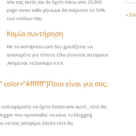
site σας εκτός και άν έχετε πάνω απο 25.000
page views κάθε μήνα,και θα παίρνετε το 50%
« Σε
των εσόδων σας.
Καμία συντήρηση
Με το wordpress.com δεν χρειάζεται να
ανησυχείτε για τίποτα .Ολα γίνονται αυτόματα
.Ακόμα και τα backups κ.λ.π
olor=”#ffffff”]Ποιο είναι για σας;
ν ενδιαφέρεστε να έχετε έσοδα απο αυτό , τότε θα
blogger που προσπαθεί να κάνει το blogging
ου να σας αποφέρει έσοδα τότε θα