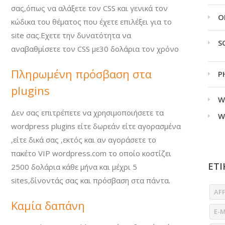
σας,όπως να αλάξετε τον CSS και γενικά τον
O
κώδικα του θέματος που έχετε επιλέξει για το
site σας.Εχετε την δυνατότητα να
S
αναβαθμίσετε τον CSS με30 δολάρια τον χρόνο
Πληρωμένη πρόσβαση στα
P
plugins
W
Δεν σας επιτρέπετε να χρησιμοποιήσετε τα
W
wordpress plugins είτε δωρεάν είτε αγορασμένα
,είτε δικά σας ,εκτός και αν αγοράσετε το
πακέτο VIP wordpress.com το οποίο κοστίζει
ΕΤΙ
2500 δολάρια κάθε μήνα και μέχρι 5
sites,δίνοντάς σας και πρόσβαση στα πάντα.
AF
Καμία δαπάνη
E-