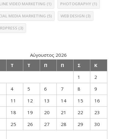
LINE VIDEO MARKETING
(1)
PHOTOGRAPHY
(1)
CIAL MEDIA MARKETING
(5)
WEB DESIGN
(3)
RDPRESS
(3)
Αύγουστος 2026
Τ
Τ
Π
Π
Σ
Κ
1
2
4
5
6
7
8
9
11
12
13
14
15
16
18
19
20
21
22
23
25
26
27
28
29
30