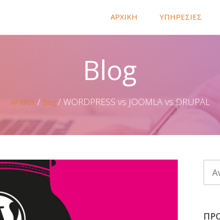
ΑΡΧΙΚΗ
ΥΠΗΡΕΣΙΕΣ
Blog
WORDPRESS vs JOOMLA vs DRUPAL
ΑΡΧΙΚΗ
Blog
ΠΡ