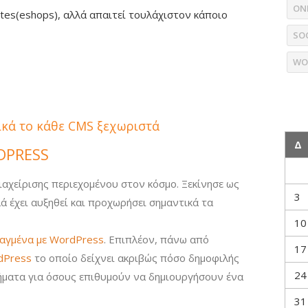
ON
ites(eshops), αλλά απαιτεί τουλάχιστον κάποιο
SO
WO
τικά το κάθε CMS ξεχωριστά
Δ
DPRESS
ιαχείρισης περιεχομένου στον κόσμο. Ξεκίνησε ως
3
λά έχει αυξηθεί και προχωρήσει σημαντικά τα
10
ιαγμένα με WordPress
. Επιπλέον, πάνω από
17
dPress
το οποίο δείχνει ακριβώς πόσο δημοφιλής
24
ήματα για όσους επιθυμούν να δημιουργήσουν ένα
31