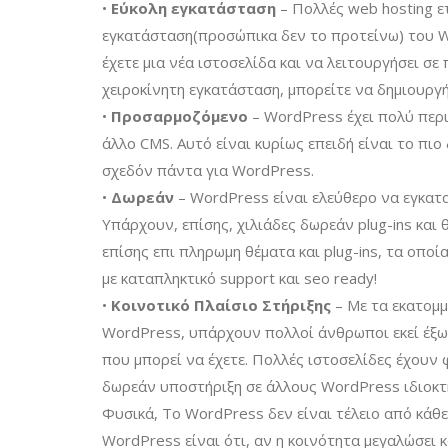
•
Εύκολη εγκατάσταση
– Πολλές web hosting 
εγκατάσταση(προσώπικα δεν το προτείνω) του Wo
έχετε μια νέα ιστοσελίδα και να λειτουργήσει σε
χειροκίνητη εγκατάσταση, μπορείτε να δημιουργή
•
Προσαρμοζόμενο
– WordPress έχει πολύ περι
άλλο CMS. Αυτό είναι κυρίως επειδή είναι το πι
σχεδόν πάντα για WordPress.
•
Δωρεάν
– WordPress είναι ελεύθερο να εγκατα
Υπάρχουν, επίσης, χιλιάδες δωρεάν plug-ins και 
επίσης επι πληρωμη θέματα και plug-ins, τα οπο
με καταπληκτικό support και seo ready!
•
Κοινοτικό Πλαίσιο Στήριξης
– Με τα εκατομ
WordPress, υπάρχουν πολλοί άνθρωποι εκεί έξω
που μπορεί να έχετε. Πολλές ιστοσελίδες έχου
δωρεάν υποστήριξη σε άλλους WordPress ιδιοκτ
Φυσικά, Το WordPress δεν είναι τέλειο από κάθ
WordPress είναι ότι, αν η κοινότητα μεγαλώσει 