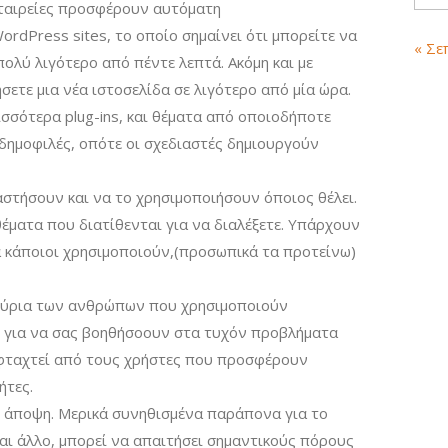
εταιρείες προσφέρουν αυτόματη
rdPress sites, το οποίο σημαίνει ότι μπορείτε να
« Σε
 πολύ λιγότερο από πέντε λεπτά. Ακόμη και με
σετε μια νέα ιστοσελίδα σε λιγότερο από μία ώρα.
σσότερα plug-ins, και θέματα από οποιοδήποτε
ο δημοφιλές, οπότε οι σχεδιαστές δημιουργούν
στήσουν και να το χρησιμοποιήσουν όποιος θέλει.
θέματα που διατίθενται για να διαλέξετε. Υπάρχουν
ία κάποιοι χρησιμοποιούν,(προσωπικά τα προτείνω)
μύρια των ανθρώπων που χρησιμοποιούν
 για να σας βοηθήσoουν στα τυχόν προβλήματα
ν φταχτεί από τους χρήστες που προσφέρουν
ήτες.
ε άποψη. Μερικά συνηθισμένα παράπονα για το
και άλλο, μπορεί να απαιτήσει σημαντικούς πόρους