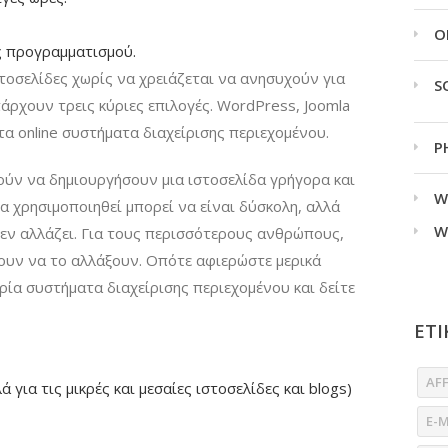
O
ις προγραμματισμού.
τοσελίδες χωρίς να χρειάζεται να ανησυχούν για
S
πάρχουν τρεις κύριες επιλογές. WordPress, Joomla
τα online συστήματα διαχείρισης περιεχομένου.
P
ρούν να δημιουργήσουν μια ιστοσελίδα γρήγορα και
W
α χρησιμοποιηθεί μπορεί να είναι δύσκολη, αλλά
W
δεν αλλάζει. Για τους περισσότερους ανθρώπους,
λουν να το αλλάξουν. Οπότε αφιερώστε μερικά
ρία συστήματα διαχείρισης περιεχομένου και δείτε
ΕΤΙ
AF
 για τις μικρές και μεσαίες ιστοσελίδες και blogs)
E-