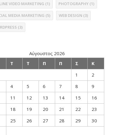
LINE VIDEO MARKETING
(1)
PHOTOGRAPHY
(1)
CIAL MEDIA MARKETING
(5)
WEB DESIGN
(3)
RDPRESS
(3)
Αύγουστος 2026
Τ
Τ
Π
Π
Σ
Κ
1
2
4
5
6
7
8
9
11
12
13
14
15
16
18
19
20
21
22
23
25
26
27
28
29
30