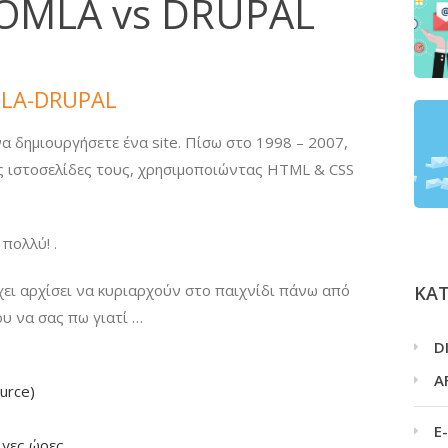
OMLA vs DRUPAL
MLA-DRUPAL
α δημιουργήσετε ένα site. Πίσω στο 1998 – 2007,
ις ιστοσελίδες τους, χρησιμοποιώντας HTML & CSS
πολλύ! .
χει αρχίσει να κυριαρχούν στο παιχνίδι πάνω από
ΚΑ
ου να σας πω γιατί …
D
A
urce)
E
ίγες ώρες.