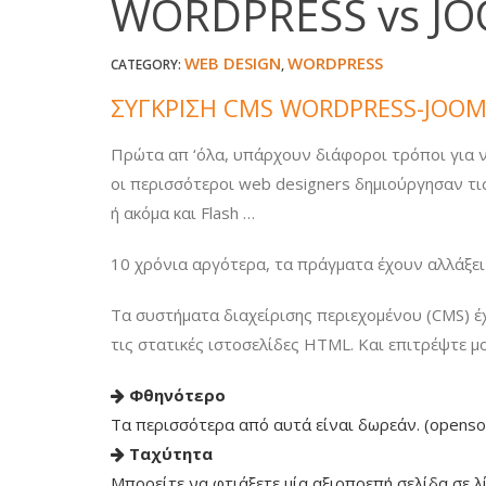
WORDPRESS vs JO
WEB DESIGN
WORDPRESS
CATEGORY:
,
ΣΥΓΚΡΙΣΗ CMS WORDPRESS-JOO
Πρώτα απ ‘όλα, υπάρχουν διάφοροι τρόποι για ν
οι περισσότεροι web designers δημιούργησαν τ
ή ακόμα και Flash …
10 χρόνια αργότερα, τα πράγματα έχουν αλλάξει 
Τα συστήματα διαχείρισης περιεχομένου (CMS) έ
τις στατικές ιστοσελίδες HTML. Και επιτρέψτε μ
Φθηνότερο
Tα περισσότερα από αυτά είναι δωρεάν. (openso
Ταχύτητα
Μπορείτε να φτιάξετε μία αξιοπρεπή σελίδα σε λ