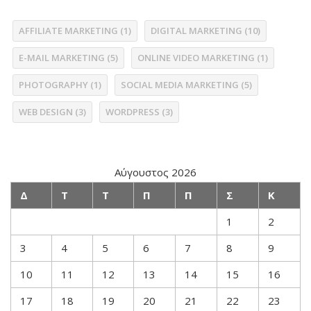
AFFILIATE MARKETING
(1)
DIGITAL MARKETING
(10)
E-MAIL MARKETING
(5)
ONLINE VIDEO MARKETING
(1)
PHOTOGRAPHY
(1)
SOCIAL MEDIA MARKETING
(5)
WEB DESIGN
(3)
WORDPRESS
(3)
Αύγουστος 2026
Δ
Τ
Τ
Π
Π
Σ
Κ
1
2
3
4
5
6
7
8
9
10
11
12
13
14
15
16
17
18
19
20
21
22
23