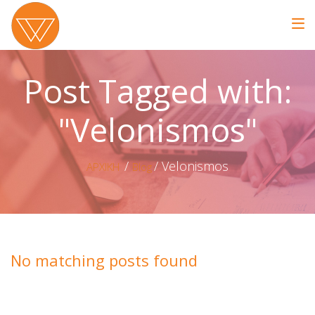
Post Tagged with:
"Velonismos"
Velonismos
ΑΡΧΙΚΗ
Blog
No matching posts found