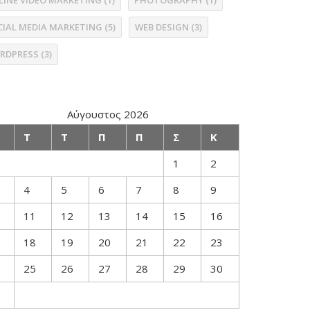
LINE VIDEO MARKETING
(1)
PHOTOGRAPHY
(1)
CIAL MEDIA MARKETING
(5)
WEB DESIGN
(3)
RDPRESS
(3)
Αύγουστος 2026
Τ
Τ
Π
Π
Σ
Κ
1
2
4
5
6
7
8
9
11
12
13
14
15
16
18
19
20
21
22
23
25
26
27
28
29
30