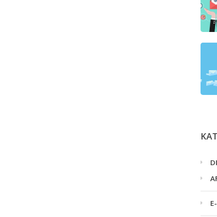
ΚΑ
D
A
E