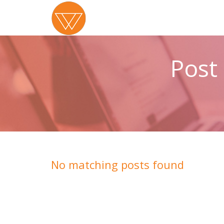
Post
No matching posts found