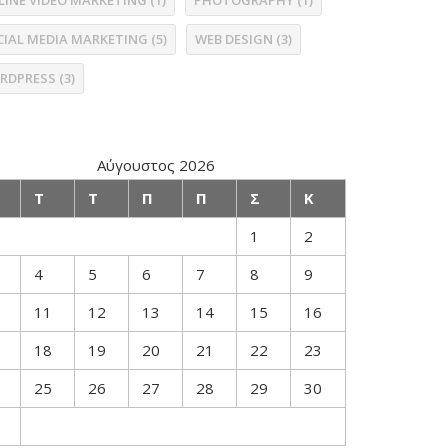
LINE VIDEO MARKETING
(1)
PHOTOGRAPHY
(1)
CIAL MEDIA MARKETING
(5)
WEB DESIGN
(3)
RDPRESS
(3)
Αύγουστος 2026
Τ
Τ
Π
Π
Σ
Κ
1
2
4
5
6
7
8
9
11
12
13
14
15
16
18
19
20
21
22
23
25
26
27
28
29
30