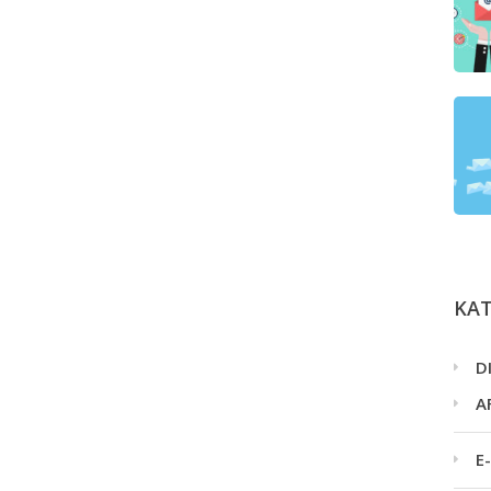
ΚΑ
D
A
E