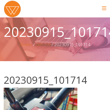
20230915_10171
20230915_101714
ΑΡΧΙΚΗ
CRF1100
20230915_101714