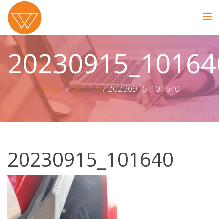
20230915_10164
20230915_101640
ΑΡΧΙΚΗ
CRF1100
20230915_101640