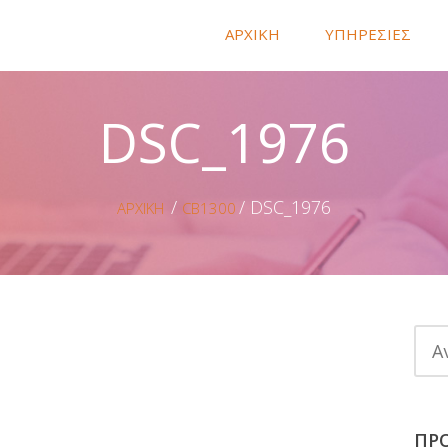
ΑΡΧΙΚΗ
ΥΠΗΡΕΣΙΕΣ
DSC_1976
DSC_1976
ΑΡΧΙΚΗ
CB1300
ΠΡ