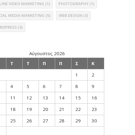
LINE VIDEO MARKETING
(1)
PHOTOGRAPHY
(1)
CIAL MEDIA MARKETING
(5)
WEB DESIGN
(3)
RDPRESS
(3)
Αύγουστος 2026
Τ
Τ
Π
Π
Σ
Κ
1
2
4
5
6
7
8
9
11
12
13
14
15
16
18
19
20
21
22
23
25
26
27
28
29
30