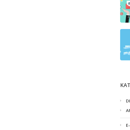
ΚΑ
D
A
E