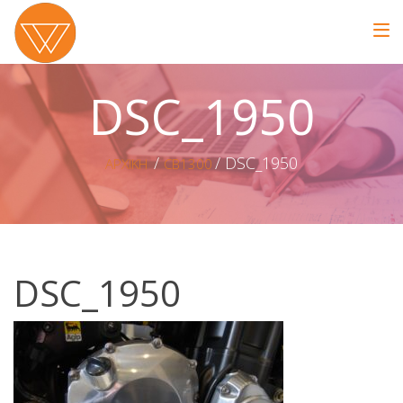
DSC_1950
DSC_1950
ΑΡΧΙΚΗ
CB1300
DSC_1950