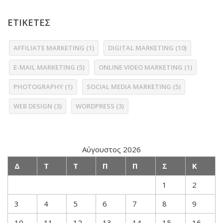
ΕΤΙΚΕΤΕΣ
AFFILIATE MARKETING
(1)
DIGITAL MARKETING
(10)
E-MAIL MARKETING
(5)
ONLINE VIDEO MARKETING
(1)
PHOTOGRAPHY
(1)
SOCIAL MEDIA MARKETING
(5)
WEB DESIGN
(3)
WORDPRESS
(3)
Αύγουστος 2026
Δ
Τ
Τ
Π
Π
Σ
Κ
1
2
3
4
5
6
7
8
9
10
11
12
13
14
15
16