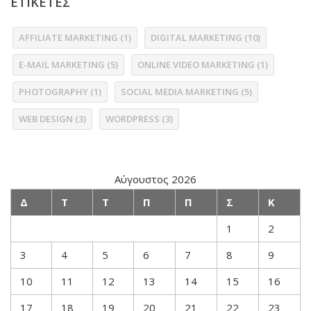
ΕΤΙΚΕΤΕΣ
AFFILIATE MARKETING
(1)
DIGITAL MARKETING
(10)
E-MAIL MARKETING
(5)
ONLINE VIDEO MARKETING
(1)
PHOTOGRAPHY
(1)
SOCIAL MEDIA MARKETING
(5)
WEB DESIGN
(3)
WORDPRESS
(3)
Αύγουστος 2026
Δ
Τ
Τ
Π
Π
Σ
Κ
1
2
3
4
5
6
7
8
9
10
11
12
13
14
15
16
17
18
19
20
21
22
23