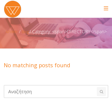
Category: <span>DIRECTORY</span>
ΑΡΧΙΚΗ
Blog
No matching posts found